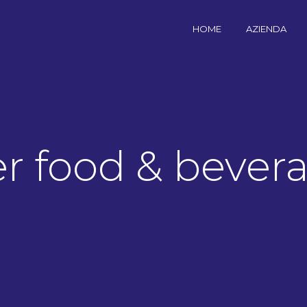
HOME
AZIENDA
er food & bever