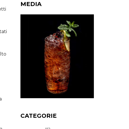
MEDIA
tti
tati
lto
a
CATEGORIE
gn