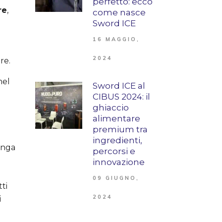
perfetto: ecco
re
,
come nasce
Sword ICE
16 MAGGIO,
2024
re.
nel
Sword ICE al
CIBUS 2024: il
ghiaccio
alimentare
premium tra
ingredienti,
lunga
percorsi e
innovazione
09 GIUGNO,
ti
2024
i