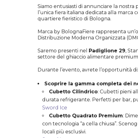
Siamo entusiasti di annunciare la nostra p
l’unica fiera italiana dedicata alla marca 
quartiere fieristico di Bologna.
Marca by BolognaFiere rappresenta un’opp
Distribuzione Moderna Organizzata (DMO) 
Saremo presenti nel
Padiglione 29
, St
settore del ghiaccio alimentare premium
Durante l’evento, avrete l’opportunità di
Scoprire la gamma completa dei no
Cubetto Cilindrico
: Cubetti pieni a
durata refrigerante. Perfetti per bar, pu
Sword Ice
Cubetto Quadrato Premium
: Dime
con tecnologia “a cella chiusa”. Scenogr
locali più esclusivi.