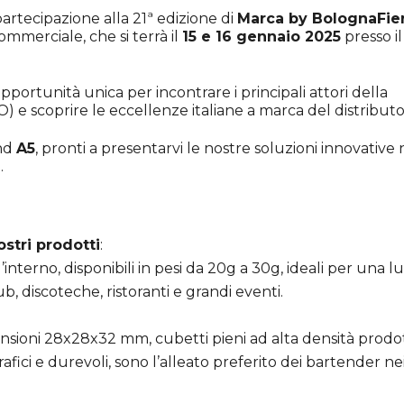
artecipazione alla 21ª edizione di
Marca by BolognaFie
commerciale, che si terrà il
15 e 16 gennaio 2025
presso il
ortunità unica per incontrare i principali attori della
e scoprire le eccellenze italiane a marca del distributo
and
A5
, pronti a presentarvi le nostre soluzioni innovative 
.
:
stri prodotti
:
ll’interno, disponibili in pesi da 20g a 30g, ideali per una 
b, discoteche, ristoranti e grandi eventi.
nsioni 28x28x32 mm, cubetti pieni ad alta densità prodot
afici e durevoli, sono l’alleato preferito dei bartender ne