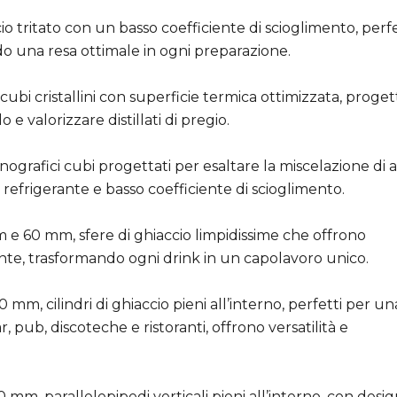
accio tritato con un basso coefficiente di scioglimento, perfe
do una resa ottimale in ogni preparazione.
bi cristallini con superficie termica ottimizzata, proget
o e valorizzare distillati di pregio.
ografici cubi progettati per esaltare la miscelazione di a
a refrigerante e basso coefficiente di scioglimento.
 mm e 60 mm, sfere di ghiaccio limpidissime che offrono
rante, trasformando ogni drink in un capolavoro unico.
 mm, cilindri di ghiaccio pieni all’interno, perfetti per un
, pub, discoteche e ristoranti, offrono versatilità e
 mm, parallelepipedi verticali pieni all’interno, con desi