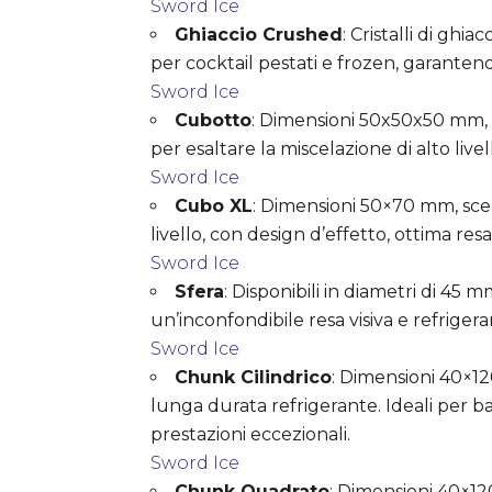
Sword Ice
Ghiaccio Crushed
: Cristalli di ghi
per cocktail pestati e frozen, garanten
Sword Ice
Cubotto
: Dimensioni 50x50x50 mm, cu
per esaltare la miscelazione di alto livell
Sword Ice
Cubo XL
: Dimensioni 50×70 mm, scen
livello, con design d’effetto, ottima res
Sword Ice
Sfera
: Disponibili in diametri di 45
un’inconfondibile resa visiva e refrige
Sword Ice
Chunk Cilindrico
: Dimensioni 40×120
lunga durata refrigerante. Ideali per bar
prestazioni eccezionali.
Sword Ice
Chunk Quadrato
: Dimensioni 40×120